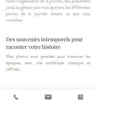
toute l'organisation de la journée, des préparatifs
jusqu'au gâteau puis nous ajustons les différentes
parties de la journée suivant ce que vous
souhaitez.
Des souvenirs intemporels pour
raconter votre histoire
Mes photos sont pensées pour traverser les
époques, avec une esthétique classique et
raffinée.
Des moments spontanés et
naturels
Je privilégie des clichés authentiques, pris sur le
vif, qui reflètent la complicité et l’émotion de
votre journée. Je suis de nature très discrète
même vos invités ne se rendront pas compte