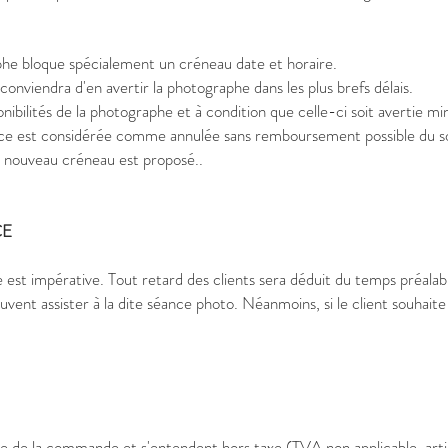
phe bloque spécialement un créneau date et horaire.
onviendra d'en avertir la photographe dans les plus brefs délais.
nibilités de la photographe et à condition que celle-ci soit avertie 
ance est considérée comme annulée sans remboursement possible du s
nouveau créneau est proposé..
CE
xée est impérative. Tout retard des clients sera déduit du temps préala
uvent assister à la dite séance photo. Néanmoins, si le client souhait
date de la commande et s'entendent hors taxe (TVA non applicable, ar