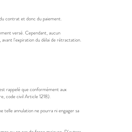
n du contrat et donc du paiement.
ivement versé. Cependant, aucun
avant l'expiration du délai de rétractation.
il est rappelé que conformément aux
e, code civil Article 1218).
 telle annulation ne pourra ni engager sa
 temps ou en cas de force majeure. D'autres