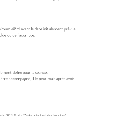
minimum 48H avant la date initialement prévue.
olde ou de l'acompte.
blement défini pour la séance.
e être accompagné, il le peut mais après avoir
ticle 293 B du Code général des impôts).