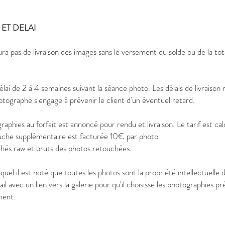
 ET DELAI
aura pas de livraison des images sans le versement du solde ou de la to
lai de 2 à 4 semaines suivant la séance photo. Les délais de livraison
otographe s'engage à prévenir le client d'un éventuel retard.
phies au forfait est annoncé pour rendu et livraison. Le tarif est c
uche supplémentaire est facturée 10€ par photo.
ichés raw et bruts des photos retouchées.
uel il est noté que toutes les photos sont la propriété intellectuelle
avec un lien vers la galerie pour qu'il choisisse les photographies pré
ement.