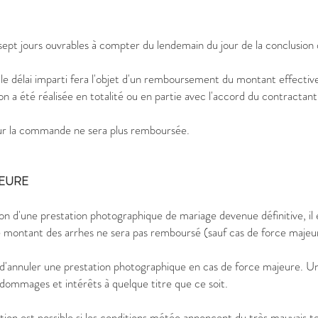
e sept jours ouvrables à compter du lendemain du jour de la conclusio
 le délai imparti fera l'objet d'un remboursement du montant effect
 a été réalisée en totalité ou en partie avec l'accord du contractant, 
our la commande ne sera plus remboursée.
JEURE
ation d'une prestation photographique de mariage devenue définitive, 
 le montant des arrhes ne sera pas remboursé (sauf cas de force majeur
d'annuler une prestation photographique en cas de force majeure. Une
 dommages et intérêts à quelque titre que ce soit.
ulation est possible si les conditions météo annoncent du très mauvais