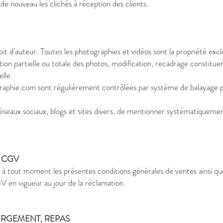
 de nouveau les clichés à réception des clients.
oit d'auteur. Toutes les photographies et vidéos sont la propriété e
ion partielle ou totale des photos, modification, recadrage constitu
lle.
raphie.com
sont régulièrement contrôlées par système de balayage p
r réseaux sociaux, blogs et sites divers, de mentionner systématique
T CGV
à tout moment les présentes conditions générales de ventes ainsi que l
 en vigueur au jour de la réclamation.
EBERGEMENT, REPAS