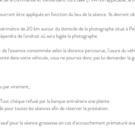
rront être appliqués en fonction du lieu de la séance. Ils devront o
 périmètre de 20 km autour du domicile de la photographe situé à Pe
pendra de l'endroit où sera logée la photographe.
e l'essence consommée selon la distance parcourue, l'usure du véhicul
nte dans votre véhicule, vous ne pourrez donc pas lui demander la gra
u par virement;
. Tout chèque refusé par la banque entraînera une plainte.
ur toutes les séances afin de réserver la prestation.​
uf pour la séance grossesse en cas d'accouchement prématuré avant